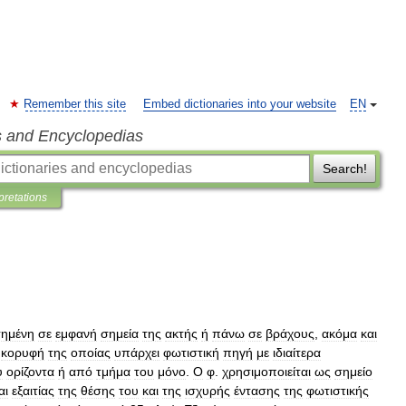
Remember this site
Embed dictionaries into your website
EN
s and Encyclopedias
Search!
pretations
τημένη
σε
εμφανή
σημεία
της
ακτής
ή
πάνω
σε
βράχους
,
ακόμα
και
κορυφή
της
οποίας
υπάρχει
φωτιστική
πηγή
με
ιδιαίτερα
υ
ορίζοντα
ή
από
τμήμα
του
μόνο
.
Ο
φ
.
χρησιμοποιείται
ως
σημείο
αι
εξαιτίας
της
θέσης
του
και
της
ισχυρής
έντασης
της
φωτιστικής