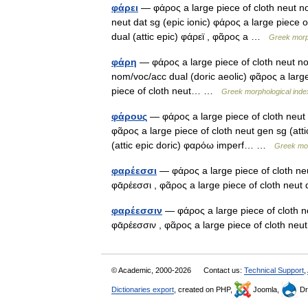
φάρει
— φάρος a large piece of cloth neut nom
neut dat sg (epic ionic) φάρος a large piece 
dual (attic epic) φάρεϊ , φᾶρος a …
Greek morph
φάρη
— φάρος a large piece of cloth neut nom
nom/voc/acc dual (doric aeolic) φᾶρος a large
piece of cloth neut… …
Greek morphological inde
φάρους
— φάρος a large piece of cloth neut g
φᾶρος a large piece of cloth neut gen sg (atti
(attic epic doric) φαρόω imperf… …
Greek mor
φαρέεσσι
— φάρος a large piece of cloth neut
φᾱρέεσσι , φᾶρος a large piece of cloth neut
φαρέεσσιν
— φάρος a large piece of cloth neu
φᾱρέεσσιν , φᾶρος a large piece of cloth neu
© Academic, 2000-2026
Contact us:
Technical Support
,
Dictionaries export
, created on PHP,
Joomla,
Dr