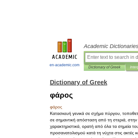
Academic Dictionarie
en-academic.com
Dictionary of Greek
Inter
Dictionary of Greek
φάρος
φάρος
Κατασκευή
γενικά
σε
σχήμα
πύργου
,
τοποθε
σε
σημαντική
απόσταση
από
τη
στεριά
,
στην
χαρακτηριστικά
,
ορατή
από
όλα
τα
σημεία
το
προσανατολισμού
κατά
τη
νύχτα
στις
ακτές
κ