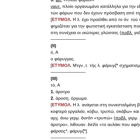
ναυτ
.
πλοίο
οργανωμένο
κατάλληλα
για
την
ε
τών
φάρων
που
δεν
έχουν
πρόσβαση
από
τη
[
ΕΤΥΜΟΛ
.
Η
λ
.
έχει
προέλθει
από
το
όν
.
τού
φημιζόταν
για
την
φωτιστική
εγκατάσταση
πο
στη
συνέχεια
οι
νεώτερες
γλώσσες
(
πρβλ
.
γα
————————
(
II
)
ὁ
,
Α
ο
φάρυγγας
.
[
ΕΤΥΜΟΛ
.
Μτγν
.,
τ
.
τής
λ
.
φάρυγξ
*
σχηματισμ
————————
(
III
)
τὸ
,
Α
1
.
άροτρο
2
.
άροση
,
όργωμα
.
[
ΕΤΥΜΟΛ
.
Η
λ
.
ανάγεται
στη
συνεσταλμένη
β
κοφτερό
εργαλείο
,
κόβω
,
τρυπώ
,
σκάβω
»
και
αρχ
.
άνω
γερμ
.
bor
ō
n
«
τρυπώ
» (
πρβλ
.
γερμ
.
άροτρο
»,
λιθουαν
.
biržis
«
το
αυλάκι
που
αφήν
φάρσος
*,
φάρυγξ
*].
————————