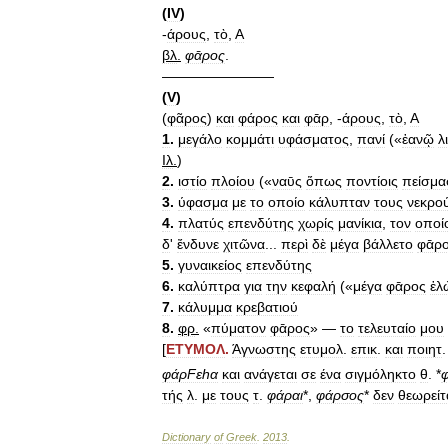
(
IV
)
-
άρους
,
τὸ
,
Α
βλ
.
φᾱρος
.
————————
(
V
)
(
φᾶρος
)
και
φάρος
και
φᾱρ
, -
άρους
,
τὸ
,
Α
1
.
μεγάλο
κομμάτι
υφάσματος
,
πανί
(«
ἑανῷ
λι
Ιλ
.
)
2
.
ιστίο
πλοίου
(«
ναῡς
ὅπως
ποντίοις
πείσμα
3
.
ύφασμα
με
το
οποίο
κάλυπταν
τους
νεκρο
4
.
πλατύς
επενδύτης
χωρίς
μανίκια
,
τον
οποί
δ
'
ἔνδυνε
χιτῶνα
...
περὶ
δὲ
μέγα
βάλλετο
φᾱρ
5
.
γυναικείος
επενδύτης
6
.
καλύπτρα
για
την
κεφαλή
(«
μέγα
φᾱρος
ἑλ
7
.
κάλυμμα
κρεβατιού
8
.
φρ
.
«
πύματον
φᾱρος
» —
το
τελευταίο
μου
[
ΕΤΥΜΟΛ
.
Άγνωστης
ετυμολ
.
επικ
.
και
ποιητ
φάρFεhα
και
ανάγεται
σε
ένα
σιγμόληκτο
θ
. *
τής
λ
.
με
τους
τ
.
φάραι
*,
φάρσος
*
δεν
θεωρείτ
Dictionary
of
Greek
.
2013
.