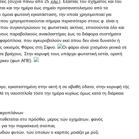
εις
(
συχνά
πάνω
από
25
χλμ
.
).
Εξαιτίας
του
σχήματος
και
του
ται
και
την
ημέρα
έως
σημείο
προσανατολισμού
από
τα
ε
όμοια
φωτεινή
εγκατάσταση
,
την
οποία
χρησιμοποιεί
για
που
χρησιμοποιούνται
σήμερα
περισσότερο
στους
φ
.
είναι
η
που
συγκεντρώνουν
τις
φωτιστικές
ακτίνες
,
επινοούνται
όλο
και
νους
παραβολικούς
ανακλαστήρες
έως
τα
διάφορα
συστήματα
φαρόπλοια
,
που
αγκυροβολούν
εκεί
όπου
δεν
είναι
δυνατόν
ή
ς
οικισμός
Φάρος
στη
Σίφνο
.
Οι
φάροι
είναι
χτισμένοι
γενικά
σε
σε
βράχους
.
Στην
κορυφή
τους
υπάρχει
φωτιστική
εστία
,
ορατή
ρκεν
(
φωτ
.
ΑΠΕ
).
ργο
,
εγκατεστημένη
στην
ακτή
ή
σε
αβαθή
ύδατα
,
στην
κορυφή
τής
θά
τη
ναυσιπλοΐα
τόσο
την
ημέρα
κυρίως
όμως
κατά
τη
διάρκεια
αεροπλάνων
ποθετείται
στο
πρόσθιο
,
μέρος
τών
οχημάτων
,
φανός
ι
για
την
παρασκευή
σούπας
ωδών
φυτών
,
τών
οποίων
ο
καρπός
μοιάζει
με
ρύζι