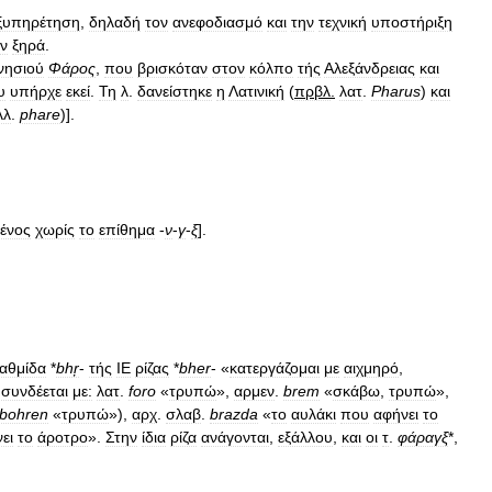
ξυπηρέτηση
,
δηλαδή
τον
ανεφοδιασμό
και
την
τεχνική
υποστήριξη
ν
ξηρά
.
νησιού
Φάρος
,
που
βρισκόταν
στον
κόλπο
τής
Αλεξάνδρειας
και
υ
υπήρχε
εκεί
.
Τη
λ
.
δανείστηκε
η
Λατινική
(
πρβλ
.
λατ
.
Pharus
)
και
λλ
.
phare
)].
ένος
χωρίς
το
επίθημα
-
ν
-
γ
-
ξ
].
αθμίδα
*
bhŗ
-
τής
ΙΕ
ρίζας
*
bher
- «
κατεργάζομαι
με
αιχμηρό
,
συνδέεται
με:
λατ
.
foro
«
τρυπώ
»,
αρμεν
.
brem
«
σκάβω
,
τρυπώ
»,
bohren
«
τρυπώ
»),
αρχ
.
σλαβ
.
brazda
«
το
αυλάκι
που
αφήνει
το
ει
το
άροτρο
».
Στην
ίδια
ρίζα
ανάγονται
,
εξάλλου
,
και
οι
τ
.
φάραγξ
*,