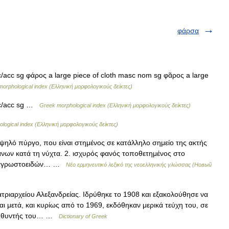
φάρσα
c/acc sg φάρος a large piece of cloth masc nom sg φᾶρος a large
orphological index (Ελληνική μορφολογικούς δείκτες)
voc/acc sg …
Greek morphological index (Ελληνική μορφολογικούς δείκτες)
logical index (Ελληνική μορφολογικούς δείκτες)
ηλό πύργο, που είναι στημένος σε κατάλληλο σημείο της ακτής
νων κατά τη νύχτα. 2. ισχυρός φανός τοποθετημένος στο
νος αγρωστοειδών… …
Νέο ερμηνευτικό λεξικό της νεοελληνικής γλώσσας (Новый
τριαρχείου Αλεξανδρείας. Ιδρύθηκε το 1908 και εξακολούθησε να
αι μετά, και κυρίως από το 1969, εκδόθηκαν μερικά τεύχη του, σε
ιευθυντής του… …
Dictionary of Greek