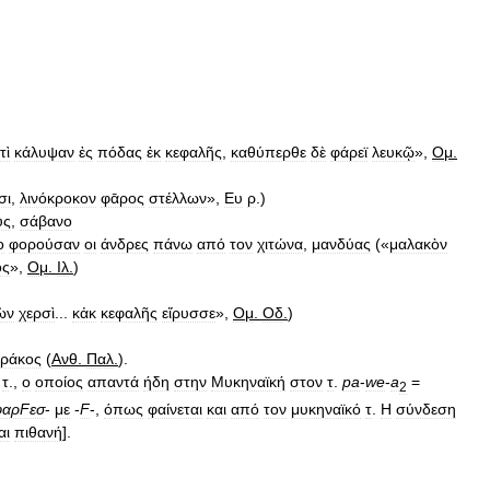
τὶ
κάλυψαν
ἐς
πόδας
ἐκ
κεφαλῆς
,
καθύπερθε
δὲ
φάρεϊ
λευκῷ
»,
Ομ
.
σι
,
λινόκροκον
φᾱρος
στέλλων
»,
Ευ
ρ
.)
ύς
,
σάβανο
ο
φορούσαν
οι
άνδρες
πάνω
από
τον
χιτώνα
,
μανδύας
(«
μαλακὸν
ος
»,
Ομ
.
Ιλ
.
)
ὼν
χερσὶ
...
κἀκ
κεφαλῆς
εἴρυσσε
»,
Ομ
.
Οδ
.
)
ράκος
(
Ανθ
.
Παλ
.
).
.
τ
.,
ο
οποίος
απαντά
ήδη
στην
Μυκηναϊκή
στον
τ
.
pa
-
we
-
a
=
2
φαρFεσ
-
με
-
F
-,
όπως
φαίνεται
και
από
τον
μυκηναϊκό
τ
.
Η
σύνδεση
αι
πιθανή
].