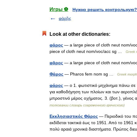
Игры ⚽
Нужно решить контрольную?
φάρξις
Look at other dictionaries:
φάρος
— a large piece of cloth neut nom/vo
piece of cloth neut nom/voc/acc sg …
Greek m
φᾶρος
— a large piece of cloth neut nom/
Φάρος
— Pharos fem nom sg …
Greek morpho
φάρος
— ο 1. φωτιστικό μηχάνημα πάνω σε ψ
για καθοδήγηση των πλοίων και των αεροπλά
μπροστινό μέρος οχήματος. 3. (βοτ.), γέ
толковании словарь современного греческого)
Εκκλησιαστικός Φάρος
— Περιοδικό του πα
εκδίδεται τακτικά έως το 1951. Από το 1961 κ
πολύ αραιά χρονικά διαστήματα. Πρώτος δ