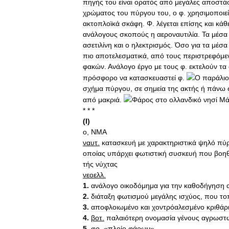
πηγής
του
είναι
ορατός
από
μεγάλες
αποστάσ
χρώματος
του
πύργου
του
,
ο
φ
.
χρησιμοποιεί
ακτοπλοϊκά
σκάφη
.
Φ
.
λέγεται
επίσης
και
κάθ
ανάλογους
σκοπούς
η
αεροναυτιλία
.
Τα
μέσα
ασετιλίνη
και
ο
ηλεκτρισμός
.
Όσο
για
τα
μέσα
πιο
αποτελεσματικά
,
από
τους
περιστρεφόμε
φακών
.
Ανάλογο
έργο
με
τους
φ
.
εκτελούν
τα
πρόσφορο
να
κατασκευαστεί
φ
.
Ο
παράλιο
σχήμα
πύργου
,
σε
σημεία
της
ακτής
ή
πάνω
από
μακριά
.
Φάρος
στο
ολλανδικό
νησί
Μά
* * *
(
I
)
ο
,
ΝΜΑ
ναυτ
.
κατασκευή
με
χαρακτηριστικά
ψηλό
πύ
οποίας
υπάρχει
φωτιστική
συσκευή
που
βοη
τής
νύχτας
νεοελλ
.
1
.
ανάλογο
οικοδόμημα
για
την
καθοδήγηση
2
.
διάταξη
φωτισμού
μεγάλης
ισχύος
,
που
το
3
.
αποφλοιωμένο
και
χοντρόαλεσμένο
κριθάρ
4
.
βοτ
.
παλαιότερη
ονομασία
γένους
αγρωστ
5
.
φρ
.
«
πλοίο
φάρων
»